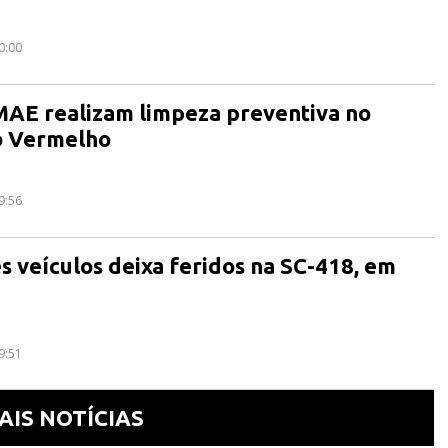
0:00
MAE realizam limpeza preventiva no
o Vermelho
9:56
ês veículos deixa feridos na SC-418, em
9:51
AIS NOTÍCIAS