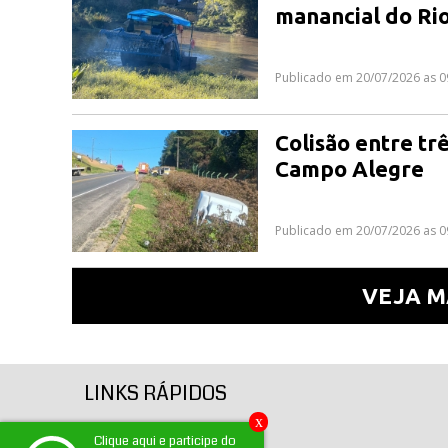
manancial do Ri
Publicado em 20/07/2026 as 0
Colisão entre tr
Campo Alegre
Publicado em 20/07/2026 as 0
VEJA M
LINKS RÁPIDOS
x
Página inicial
Clique aqui e participe do