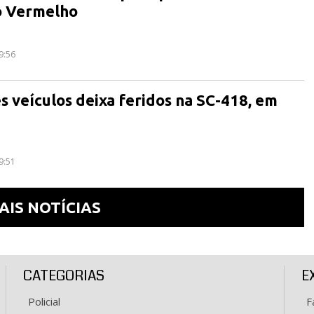
o Vermelho
9:56
ês veículos deixa feridos na SC-418, em
9:51
AIS NOTÍCIAS
CATEGORIAS
E
Policial
F