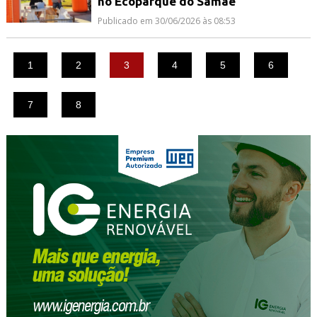
no Ecoparque do Samae
Publicado em 30/06/2026 às 08:53
1
2
3
4
5
6
7
8