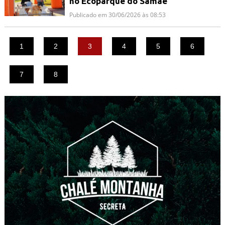
no Ecoparque do Samae
Publicado em 30/06/2026 às 08:53
1
2
3
4
5
6
7
8