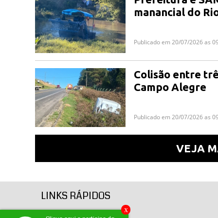
manancial do Ri
Publicado em 20/07/2026 as 0
Colisão entre tr
Campo Alegre
Publicado em 20/07/2026 as 0
VEJA M
LINKS RÁPIDOS
x
Página inicial