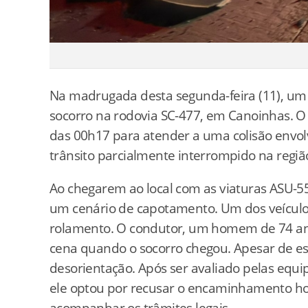
Na madrugada desta segunda-feira (11), um 
socorro na rodovia SC-477, em Canoinhas. O 
das 00h17 para atender a uma colisão envol
trânsito parcialmente interrompido na regiã
Ao chegarem ao local com as viaturas ASU-
um cenário de capotamento. Um dos veículos,
rolamento. O condutor, um homem de 74 ano
cena quando o socorro chegou. Apesar de est
desorientação. Após ser avaliado pelas equi
ele optou por recusar o encaminhamento ho
acompanhar os trâmites legais.