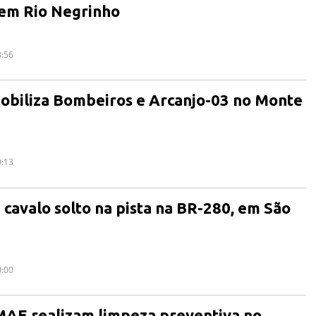
 em Rio Negrinho
8:56
obiliza Bombeiros e Arcanjo-03 no Monte
0:13
 cavalo solto na pista na BR-280, em São
0:00
MAE realizam limpeza preventiva no