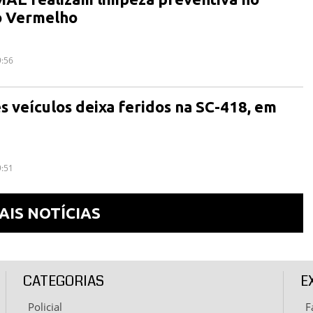
o Vermelho
9:56
ês veículos deixa feridos na SC-418, em
9:51
AIS NOTÍCIAS
CATEGORIAS
E
Policial
F