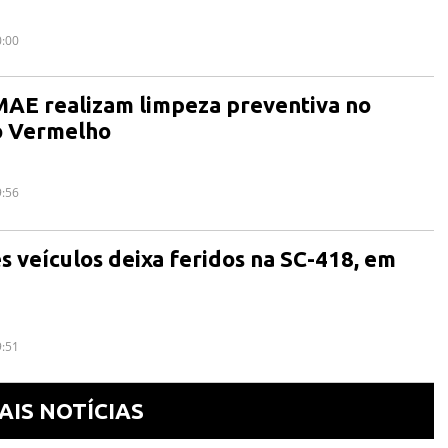
0:00
MAE realizam limpeza preventiva no
o Vermelho
9:56
ês veículos deixa feridos na SC-418, em
9:51
AIS NOTÍCIAS