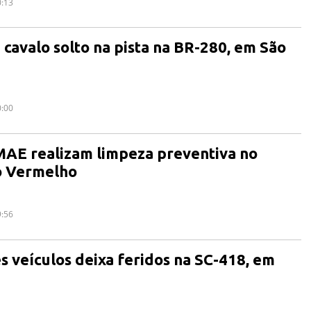
0:13
 cavalo solto na pista na BR-280, em São
0:00
MAE realizam limpeza preventiva no
o Vermelho
9:56
ês veículos deixa feridos na SC-418, em