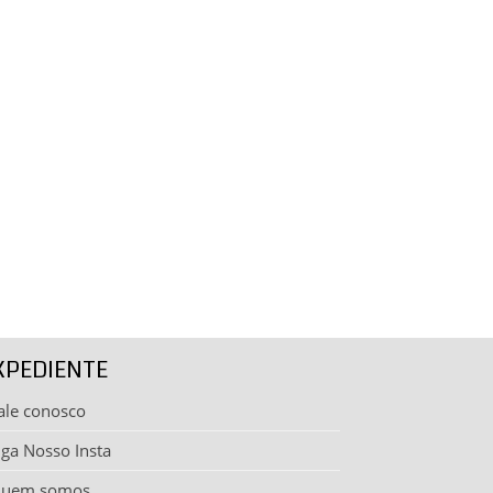
XPEDIENTE
ale conosco
iga Nosso Insta
uem somos