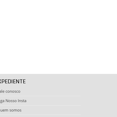
XPEDIENTE
ale conosco
iga Nosso Insta
uem somos