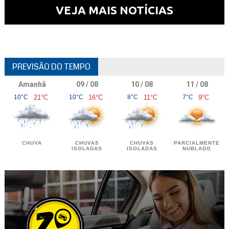
VEJA MAIS NOTÍCIAS
PREVISÃO DO TEMPO
Amanhã
09 / 08
10 / 08
11 / 08
10°C
21°C
10°C
16°C
8°C
11°C
7°C
9°C
CHUVA
CHUVAS
CHUVAS
PARCIALMENTE
ISOLADAS
ISOLADAS
NUBLADO