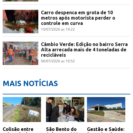
Carro despenca em grota de 10
metros após motorista perder o
controle em curva
10/07/2026 as 19:22
Câmbio Verde: Edição no bairro Serra
Alta arrecada mais de 4 toneladas de
recicláveis
06/07/2026 as 10:52
MAIS NOTÍCIAS
Colisão entre
São Bento do
Gestão e Saúde: