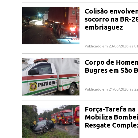
Colisão envolven
socorro na BR-28
embriaguez
Publicado em 23/06/2026 às 0
Corpo de Homem 
Bugres em São B
Publicado em 21/06/2026 às 2
Força-Tarefa na
Mobiliza Bombei
Resgate Comple