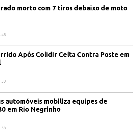
ado morto com 7 tiros debaixo de moto
8:46
rrido Após Colidir Celta Contra Poste em
l
8:33
is automóveis mobiliza equipes de
80 em Rio Negrinho
2:58