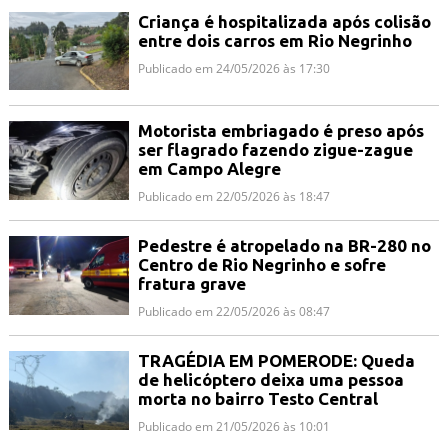
Criança é hospitalizada após colisão
entre dois carros em Rio Negrinho
Publicado em 24/05/2026 às 17:30
Motorista embriagado é preso após
ser flagrado fazendo zigue-zague
em Campo Alegre
Publicado em 22/05/2026 às 18:47
Pedestre é atropelado na BR-280 no
Centro de Rio Negrinho e sofre
fratura grave
Publicado em 22/05/2026 às 08:47
TRAGÉDIA EM POMERODE: Queda
de helicóptero deixa uma pessoa
morta no bairro Testo Central
Publicado em 21/05/2026 às 10:01