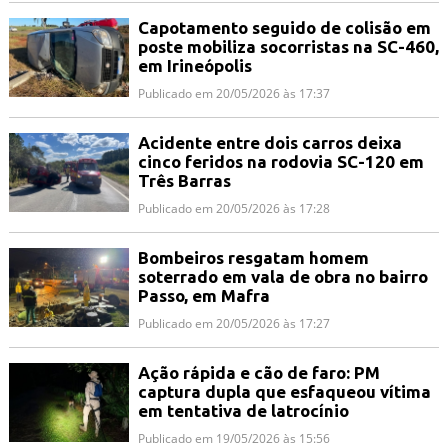
Capotamento seguido de colisão em
poste mobiliza socorristas na SC-460,
em Irineópolis
Publicado em 20/05/2026 às 17:37
Acidente entre dois carros deixa
cinco feridos na rodovia SC-120 em
Três Barras
Publicado em 20/05/2026 às 17:28
Bombeiros resgatam homem
soterrado em vala de obra no bairro
Passo, em Mafra
Publicado em 20/05/2026 às 17:27
Ação rápida e cão de faro: PM
captura dupla que esfaqueou vítima
em tentativa de latrocínio
Publicado em 19/05/2026 às 15:56