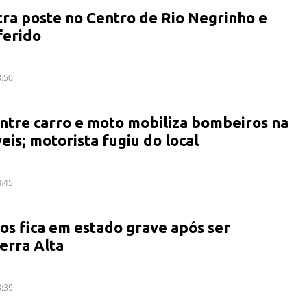
tra poste no Centro de Rio Negrinho e
ferido
8:50
entre carro e moto mobiliza bombeiros na
is; motorista fugiu do local
8:45
s fica em estado grave após ser
erra Alta
8:39